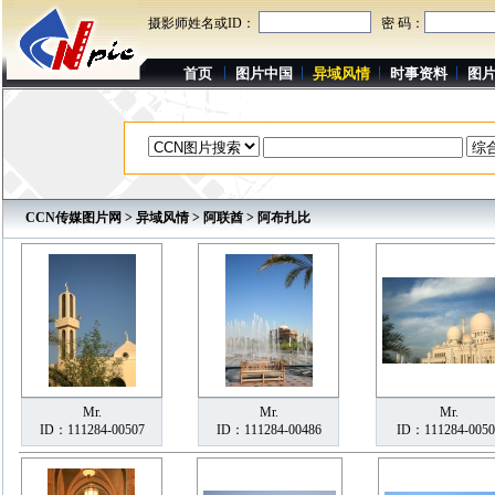
摄影师姓名或ID：
密 码：
首页
图片中国
异域风情
时事资料
图
CCN传媒图片网
>
异域风情
>
阿联酋
> 阿布扎比
Mr.
Mr.
Mr.
ID：111284-00507
ID：111284-00486
ID：111284-0050