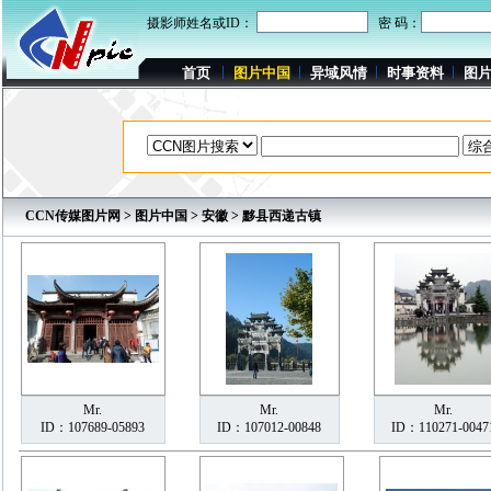
摄影师姓名或ID：
密 码：
首页
图片中国
异域风情
时事资料
图
CCN传媒图片网
>
图片中国
>
安徽
> 黟县西递古镇
Mr.
Mr.
Mr.
ID：107689-05893
ID：107012-00848
ID：110271-0047