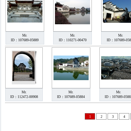
Mr.
Mr.
Mr.
ID：107689-05889
ID：110271-00470
ID：107689-058
Mr.
Mr.
Mr.
ID：112472-00908
ID：107689-05884
ID：107689-0588
1
2
3
4