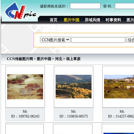
摄影师姓名或ID：
密 码：
首页
图片中国
异域风情
时事资料
图
CCN传媒图片网
>
图片中国
>
河北
> 坝上草原
Mr.
Mr.
Mr.
ID：109782-00245
ID：110818-00575
ID：114257-000