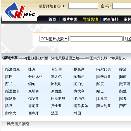
摄影师姓名或ID：
密 码：
首页
图片中国
异域风情
时事资料
图
编辑推荐:
天下第一桥——河北赵县赵州桥
·湖南凤凰苗疆边墙——中国南方长城
·“每周影人”：
|斯洛伐克
|捷克
|匈牙利
|以色列
|马尔代夫
|斐济
|古巴
|哥伦比亚
|塞舌尔
|葡萄牙
|马来西亚
|越南
|芬兰
|缅甸
|比利时
|尼泊尔
|印度
|梵蒂冈
|斯里兰卡
|柬埔寨
|新西兰
|意大利
|瑞士
|荷兰
|摩纳哥
|俄罗斯
|巴基斯坦
|卡塔尔
|土耳其
|瑞典
|埃及
|肯尼亚
|赞比亚
|厄瓜多尔
|澳大利亚
|巴西
|加拿大
|西班牙
|法国
|韩国
风光图片索引