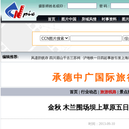
摄影师姓名或ID：
密 码：
首页
图片中国
异域风情
时事资料
图
编辑推荐:
·岁月沧桑古风遗韵犹存 四川眉山千古三苏祠
·沪地铁一日四起事故引发上海最大规模
首页
|
行业动态
|
旅游线路
|
景点
金秋 木兰围场坝上草原五
时间：2013-09-10