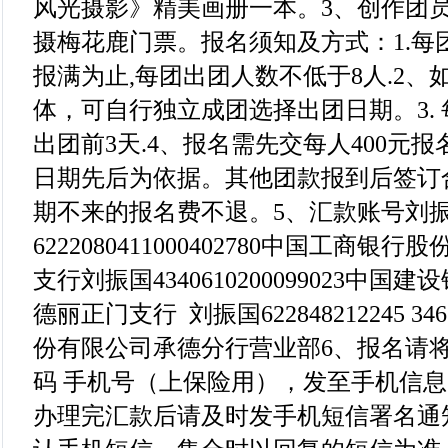
风光摄影》精美画册一本。3、创作团
摄梅花鹿门票。报名须知及方式：1.每
报满为止,每团出团人数不低于8人.2、
体，可自行独立成团选择出团日期。3.
出团前3天.4、报名需先交每人400元
日期先后为依据。其他团款报到后签订
期不来的报名费不退。5、汇款账号刘
6222080411000402780中国工商
支行刘振国4340610200099023中
德丽正门支行 刘振国622848212245 3
份有限公司承德分行营业部6、报名请
码 手机号（上保险用），发至手机信息138
办理完汇款后请及时发手机短信署名通