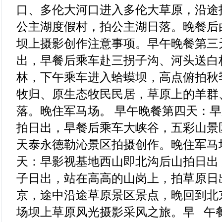
口、多伦大河口进入多伦大草原，沿途
公主湖度假村，拍公主湖日落。晚餐后
坝上摄影创作注意事项。早午晚餐第三
出，早餐后乘车赴三拐子沟、河头送白
林，下午乘车进入蛤蟆坝，高点俯拍秋
牧归、原生态牧民民居，草原上的羊群
落。晚住军马场。 早午晚餐第四天：
拍日出，早餐后乘车大峡谷，五彩山景
天泰永德勒沁景区拍摄创作。晚住军马场
天：早影视基地西山即北沟后山拍日出
子日出，站在高高的山岗上，拍草原日
京，途中沿途草原景区景点，晚回到北
场坝上草原风光摄影采风之旅。早 午