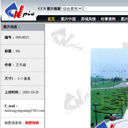
CCN 图片搜索
首页
图片中国
异域风情
时事资料
图
|
图片信息：
编号：
009-8033
标题：
Mr.
作者：
王天越
尺寸1
： 1×1 像素
上传时间：
2003-10-20
E_mail：
dazhongyingxiang@163.com
购图请参阅：
购图指南