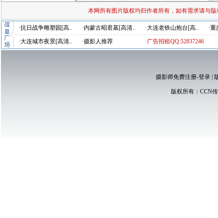
本网所有图片版权均归作者所有，如有需求请与版
·抗日战争雕塑园[高..
·内蒙古昭君墓[高清..
·大连老铁山炮台[高..
·重
·大连城市夜景[高清..
·摄影人推荐
·广告招租QQ:52837246
摄影师免费注册-登录
|
版权所有：
CCN