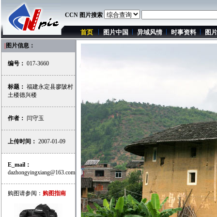
CCN 图片搜索
首页
图片中国
异域风情
时事资料
图
|
图片信息：
编号：
017-3660
标题：
福建永定县廖陂村
土楼德兴楼
作者：
闫守玉
上传时间：
2007-01-09
E_mail：
dazhongyingxiang@163.com
购图请参阅：
购图指南