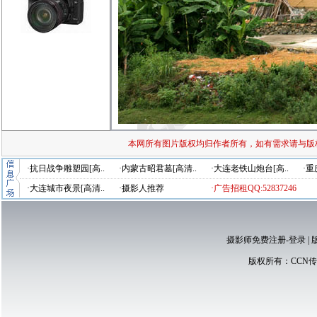
本网所有图片版权均归作者所有，如有需求请与版
·抗日战争雕塑园[高..
·内蒙古昭君墓[高清..
·大连老铁山炮台[高..
·重
·大连城市夜景[高清..
·摄影人推荐
·广告招租QQ:52837246
摄影师免费注册-登录
|
版权所有：
CCN