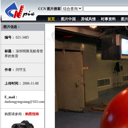
CCN 图片搜索
首页
图片中国
异域风情
时事资料
图
|
图片信息：
编号：
021-3485
标题：
深圳明斯克航母世
界的鱼雷
作者：
闫守玉
上传时间：
2006-11-08
E_mail：
dazhongyingxiang@163.com
购图请参阅：
购图指南