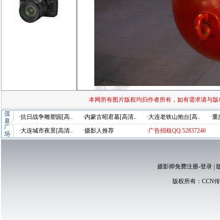
本网所有图片版权均归作者所有，如有需求请与版
·抗日战争雕塑园[高..
·内蒙古昭君墓[高清..
·大连老铁山炮台[高..
·重
·大连城市夜景[高清..
·摄影人推荐
·广告招租QQ:52837246
摄影师免费注册-登录
|
版权所有：
CCN