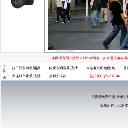
本网所有图片版权均归作者所有，如有需求请与版
·抗日战争雕塑园[高..
·内蒙古昭君墓[高清..
·大连老铁山炮台[高..
·重
·大连城市夜景[高清..
·摄影人推荐
·广告招租QQ:52837246
摄影师免费注册-登录
|
版权所有：
CCN