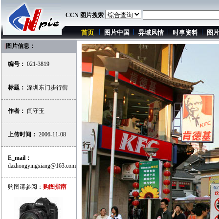
CCN 图片搜索
首页
图片中国
异域风情
时事资料
图
|
图片信息：
编号：
021-3819
标题：
深圳东门步行街
作者：
闫守玉
上传时间：
2006-11-08
E_mail：
dazhongyingxiang@163.com
购图请参阅：
购图指南