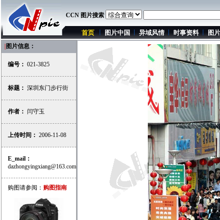
CCN 图片搜索
首页
图片中国
异域风情
时事资料
图
|
图片信息：
编号：
021-3825
标题：
深圳东门步行街
作者：
闫守玉
上传时间：
2006-11-08
E_mail：
dazhongyingxiang@163.com
购图请参阅：
购图指南