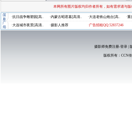
本网所有图片版权均归作者所有，如有需求请与版
·抗日战争雕塑园[高..
·内蒙古昭君墓[高清..
·大连老铁山炮台[高..
·重
·大连城市夜景[高清..
·摄影人推荐
·广告招租QQ:52837246
摄影师免费注册-登录
|
版权所有：
CCN