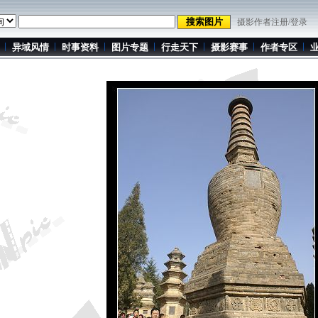
摄影作者注册/登录
异域风情
时事资料
图片专题
行走天下
摄影赛事
作者专区