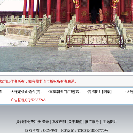
权均归作者所有，如有需求请与版权所有者联系。
..
·大连老铁山炮台[高..
·重庆朝天门广场[高..
·高清图片[图集]
·大
·广告招租QQ:52837246
摄影师免费注册-登录
|
版权声明
|
关于我们
|
推广服务
|
|
主题图片
版权所有：
CCN传媒
ICP备案：
京ICP备18050776号