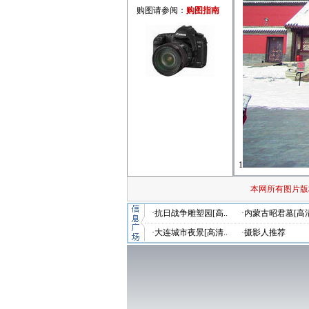
购图请参阅：
购图指南
1
本网所有图片版
·抗日战争雕塑园[高..
·内蒙古昭君墓[高清
·大连城市夜景[高清..
·摄影人推荐