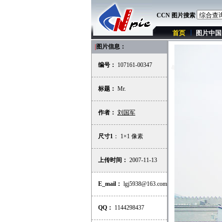
CCN 图片搜索
首页
图片中国
|
图片信息：
编号：
107161-00347
标题：
Mr.
作者：
刘国军
尺寸1
： 1×1 像素
上传时间：
2007-11-13
E_mail：
lgj5938@163.com
QQ：
1144298437