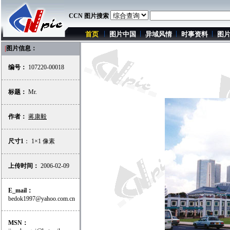
CCN 图片搜索
首页
图片中国
异域风情
时事资料
图
|
图片信息：
编号：
107220-00018
标题：
Mr.
作者：
蒋康毅
尺寸1
： 1×1 像素
上传时间：
2006-02-09
E_mail：
bedok1997@yahoo.com.cn
MSN：