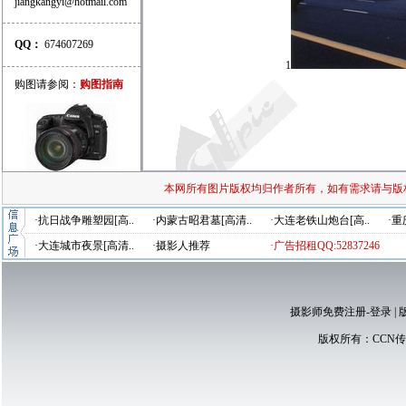
jiangkangyi@hotmail.com
QQ：
674607269
1
购图请参阅：
购图指南
本网所有图片版权均归作者所有，如有需求请与版
·抗日战争雕塑园[高..
·内蒙古昭君墓[高清..
·大连老铁山炮台[高..
·重
·大连城市夜景[高清..
·摄影人推荐
·广告招租QQ:52837246
摄影师免费注册-登录
|
版权所有：
CCN