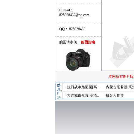
E_mail：
825028432@qq.com
QQ：
825028432
购图请参阅：
购图指南
本网所有图片版
·抗日战争雕塑园[高..
·内蒙古昭君墓[高清
·大连城市夜景[高清..
·摄影人推荐