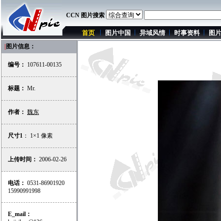
CCN 图片搜索
首页
图片中国
异域风情
时事资料
图
|
图片信息：
编号：
107611-00135
标题：
Mr.
作者：
魏东
尺寸1
： 1×1 像素
上传时间：
2006-02-26
电话：
0531-86901920
15990991998
E_mail：