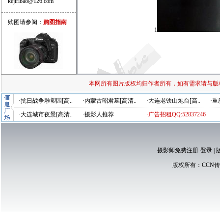
kejiribao@126.com
购图请参阅：
购图指南
1
本网所有图片版权均归作者所有，如有需求请与版
·抗日战争雕塑园[高..
·内蒙古昭君墓[高清..
·大连老铁山炮台[高..
·重
·大连城市夜景[高清..
·摄影人推荐
·广告招租QQ:52837246
摄影师免费注册-登录
|
版权所有：
CCN