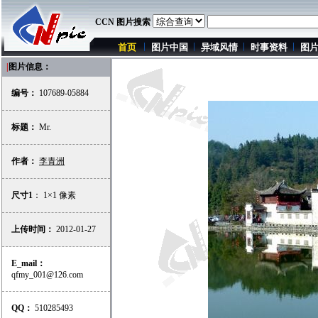
CCN 图片搜索
首页
图片中国
异域风情
时事资料
图
|
图片信息：
编号：
107689-05884
标题：
Mr.
作者：
李青洲
尺寸1
： 1×1 像素
上传时间：
2012-01-27
E_mail：
qfmy_001@126.com
QQ：
510285493