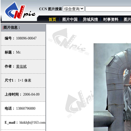
CCN 图片搜索
首页
图片中国
异域风情
时事资料
图
|
图片信息：
编号：
108096-00047
标题：
Mr.
作者：
黄佳斌
尺寸1
： 1×1 像素
上传时间：
2006-04-09
电话：
13860796880
E_mail：
hktkhjb@163.com