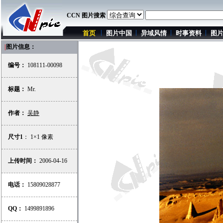
CCN 图片搜索
首页
图片中国
异域风情
时事资料
图
|
图片信息：
编号：
108111-00098
标题：
Mr.
作者：
吴静
尺寸1
： 1×1 像素
上传时间：
2006-04-16
电话：
15809028877
QQ：
1499891896