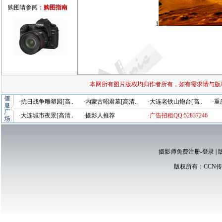
购图请参阅：
购图指南
1
本网所有图片版权均归作者所有，如有需求请与版
·抗日战争雕塑园[高..
·内蒙古昭君墓[高清..
·大连老铁山炮台[高..
·重
·大连城市夜景[高清..
·摄影人推荐
·广告招租QQ:52837246
摄影师免费注册-登录
|
版权所有：
CCN