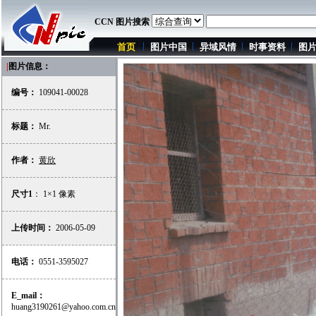
CCN 图片搜索
首页
图片中国
异域风情
时事资料
图
|
图片信息：
编号：
109041-00028
标题：
Mr.
作者：
黄欣
尺寸1
： 1×1 像素
上传时间：
2006-05-09
电话：
0551-3595027
E_mail：
huang3190261@yahoo.com.cn