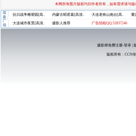
本网所有图片版权均归作者所有，如有需求请与版
·抗日战争雕塑园[高..
·内蒙古昭君墓[高清..
·大连老铁山炮台[高..
·重
·大连城市夜景[高清..
·摄影人推荐
·广告招租QQ:52837246
摄影师免费注册-登录
|
版权所有：
CCN