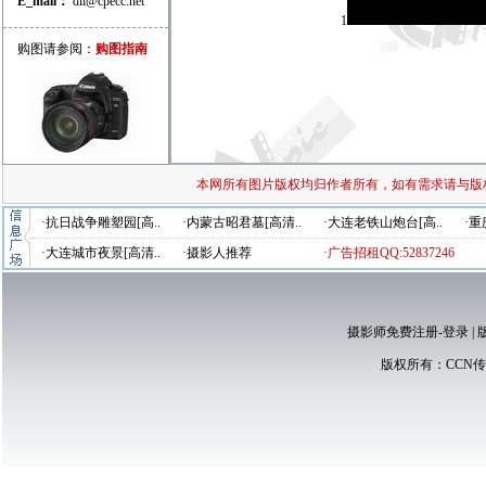
E_mail：
dli@cpecc.net
1
购图请参阅：
购图指南
本网所有图片版权均归作者所有，如有需求请与版
·抗日战争雕塑园[高..
·内蒙古昭君墓[高清..
·大连老铁山炮台[高..
·重
·大连城市夜景[高清..
·摄影人推荐
·广告招租QQ:52837246
摄影师免费注册-登录
|
版权所有：
CCN