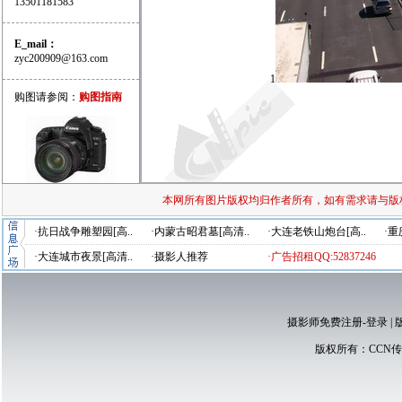
13501181583
E_mail：
zyc200909@163.com
1
购图请参阅：
购图指南
本网所有图片版权均归作者所有，如有需求请与版
·抗日战争雕塑园[高..
·内蒙古昭君墓[高清..
·大连老铁山炮台[高..
·重
·大连城市夜景[高清..
·摄影人推荐
·广告招租QQ:52837246
摄影师免费注册-登录
|
版权所有：
CCN