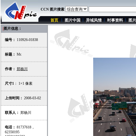
CCN 图片搜索
首页
图片中国
异域风情
时事资料
图
|
图片信息：
编号：
110926-01838
标题：
Mr.
作者：
郑杨川
尺寸1
： 1×1 像素
上传时间：
2008-03-02
联系人：
郑杨川
电话：
81737618，
62350195