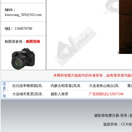
MSN：
louiswang_505@163.com
QQ：
1184676700
购图请参阅：
购图指南
1
本网所有图片版权均归作者所有，如有需求请与版
·抗日战争雕塑园[高..
·内蒙古昭君墓[高清..
·大连老铁山炮台[高..
·重
·大连城市夜景[高清..
·摄影人推荐
·广告招租QQ:52837246
摄影师免费注册-登录
|
版权所有：
CCN