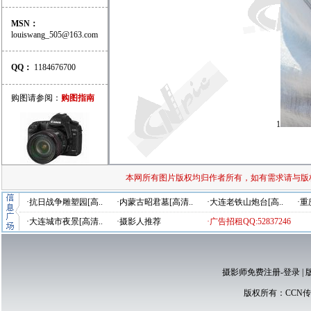
MSN：
louiswang_505@163.com
QQ：
1184676700
购图请参阅：
购图指南
1
本网所有图片版权均归作者所有，如有需求请与版
·抗日战争雕塑园[高..
·内蒙古昭君墓[高清..
·大连老铁山炮台[高..
·重
·大连城市夜景[高清..
·摄影人推荐
·广告招租QQ:52837246
摄影师免费注册-登录
|
版权所有：
CCN