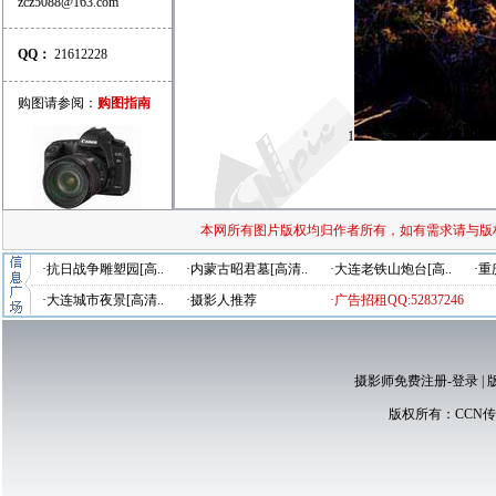
zcz5088@163.com
QQ：
21612228
购图请参阅：
购图指南
1
本网所有图片版权均归作者所有，如有需求请与版
·抗日战争雕塑园[高..
·内蒙古昭君墓[高清..
·大连老铁山炮台[高..
·重
·大连城市夜景[高清..
·摄影人推荐
·广告招租QQ:52837246
摄影师免费注册-登录
|
版权所有：
CCN