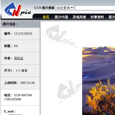
CCN 图片搜索
首页
图片中国
异域风情
时事资料
图
|
图片信息：
编号：
111135-00226
标题：
Mr.
作者：
周长征
尺寸1
： 1×1 像素
上传时间：
2007-01-06
电话：
0538-6887066
13905385088
E_mail：