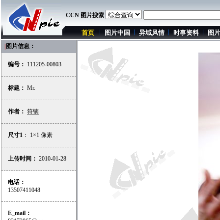
CCN 图片搜索
首页
图片中国
异域风情
时事资料
图
|
图片信息：
编号：
111205-00803
标题：
Mr.
作者：
符镝
尺寸1
： 1×1 像素
上传时间：
2010-01-28
电话：
13507411048
E_mail：