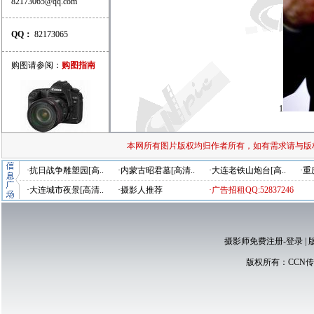
82173065@qq.com
QQ：
82173065
购图请参阅：
购图指南
1
本网所有图片版权均归作者所有，如有需求请与版
·抗日战争雕塑园[高..
·内蒙古昭君墓[高清..
·大连老铁山炮台[高..
·重
·大连城市夜景[高清..
·摄影人推荐
·广告招租QQ:52837246
摄影师免费注册-登录
|
版权所有：
CCN