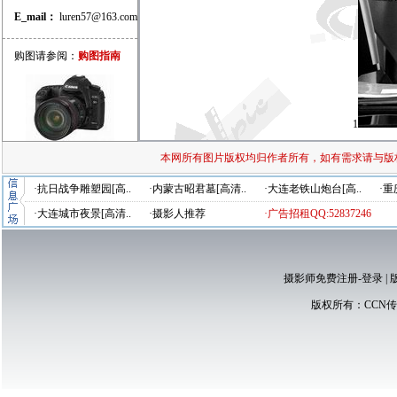
E_mail：
luren57@163.com
购图请参阅：
购图指南
1
本网所有图片版权均归作者所有，如有需求请与版
·抗日战争雕塑园[高..
·内蒙古昭君墓[高清..
·大连老铁山炮台[高..
·重
·大连城市夜景[高清..
·摄影人推荐
·广告招租QQ:52837246
摄影师免费注册-登录
|
版权所有：
CCN