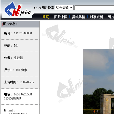
CCN 图片搜索
首页
图片中国
异域风情
时事资料
图
|
图片信息：
编号：
111376-00050
标题：
Mr.
作者：
牛静涛
尺寸1
： 1×1 像素
上传时间：
2007-09-12
电话：
0538-6925588
13335289999
E_mail：