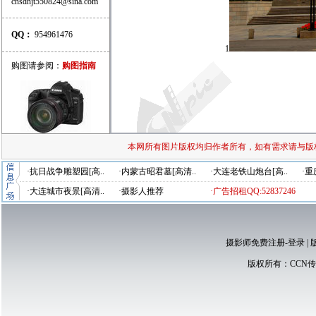
cnsdnjt550824@sina.com
QQ：
954961476
1
购图请参阅：
购图指南
本网所有图片版权均归作者所有，如有需求请与版
·抗日战争雕塑园[高..
·内蒙古昭君墓[高清..
·大连老铁山炮台[高..
·重
·大连城市夜景[高清..
·摄影人推荐
·广告招租QQ:52837246
摄影师免费注册-登录
|
版权所有：
CCN