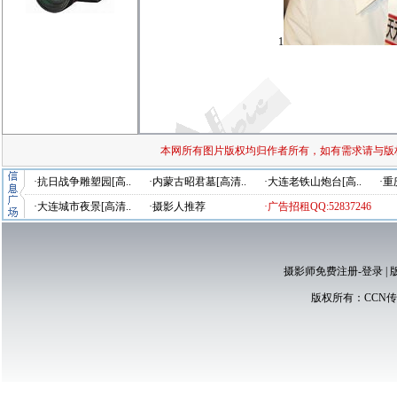
1
本网所有图片版权均归作者所有，如有需求请与版
·抗日战争雕塑园[高..
·内蒙古昭君墓[高清..
·大连老铁山炮台[高..
·重
·大连城市夜景[高清..
·摄影人推荐
·广告招租QQ:52837246
摄影师免费注册-登录
|
版权所有：
CCN