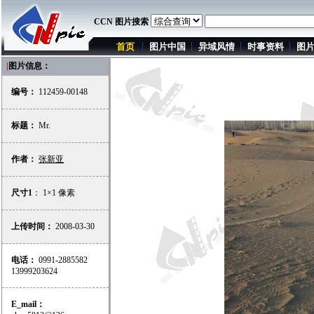
CCN 图片搜索
首页
图片中国
异域风情
时事资料
图
|
图片信息：
编号：
112459-00148
标题：
Mr.
作者：
张新亚
尺寸1
： 1×1 像素
上传时间：
2008-03-30
电话：
0991-2885582
13999203624
E_mail：