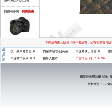
zhxy5012@126.com
购图请参阅：
购图指南
1
本网所有图片版权均归作者所有，如有需求请与版
·抗日战争雕塑园[高..
·内蒙古昭君墓[高清..
·大连老铁山炮台[高..
·重
·大连城市夜景[高清..
·摄影人推荐
·广告招租QQ:52837246
摄影师免费注册-登录
|
版权所有：
CCN