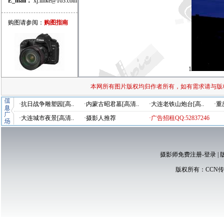
E_mail：
xj.linke@163.com
购图请参阅：
购图指南
1
本网所有图片版权均归作者所有，如有需求请与版
·抗日战争雕塑园[高..
·内蒙古昭君墓[高清..
·大连老铁山炮台[高..
·重
·大连城市夜景[高清..
·摄影人推荐
·广告招租QQ:52837246
摄影师免费注册-登录
|
版权所有：
CCN