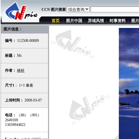
CCN 图片搜索
首页
图片中国
异域风情
时事资料
图
|
图片信息：
编号：
112508-00009
标题：
Mr.
作者：
林科
尺寸1
： 1×1 像素
上传时间：
2008-03-07
电话：
（86）（991）
2649169
13659944822