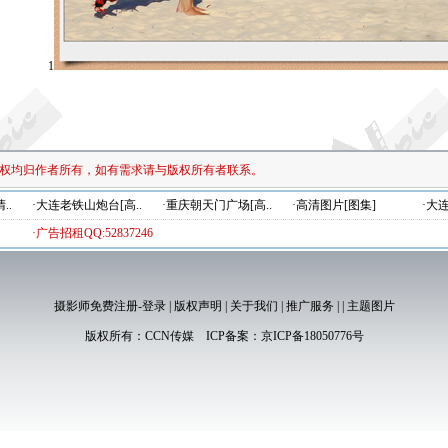
1
权均归作者所有，如有需求请与版权所有者联系。
..
·大连老铁山炮台[高..
·重庆朝天门广场[高..
·高清图片[图集]
·大
·广告招租QQ:52837246
摄影师免费注册-登录
|
版权声明
|
关于我们
|
推广服务
|
|
主题图片
版权所有：
CCN传媒
ICP备案：
京ICP备18050776号