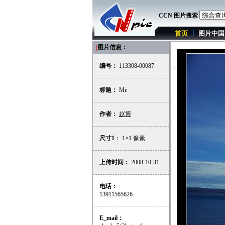
CCN 图片搜索
首页
图片中国
|
图片信息：
编号：
113308-00087
标题：
Mr.
作者：
赵博
尺寸1
： 1×1 像素
上传时间：
2008-10-31
电话：
13911565626
E_mail：