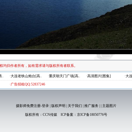
权均归作者所有，如有需求请与版权所有者联系。
..
·大连老铁山炮台[高..
·重庆朝天门广场[高..
·高清图片[图集]
·大
·广告招租QQ:52837246
摄影师免费注册-登录
|
版权声明
|
关于我们
|
推广服务
|
|
主题图片
版权所有：
CCN传媒
ICP备案：
京ICP备18050776号