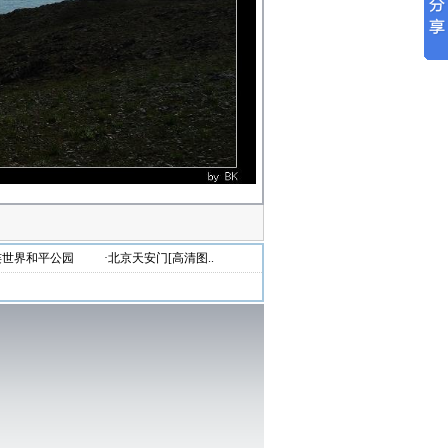
连世界和平公园
·北京天安门[高清图..