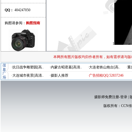
QQ：
404247050
购图请参阅：
购图指南
1
本网所有图片版权均归作者所有，如有需求请与版
·抗日战争雕塑园[高..
·内蒙古昭君墓[高清..
·大连老铁山炮台[高..
·重
·大连城市夜景[高清..
·摄影人推荐
·广告招租QQ:52837246
摄影师免费注册-登录
|
版权所有：
CCN