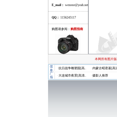
E_mail：
wenstor@yeah.net
QQ：
1156245117
购图请参阅：
购图指南
本网所有图片版
·抗日战争雕塑园[高..
·内蒙古昭君墓[高清
·大连城市夜景[高清..
·摄影人推荐