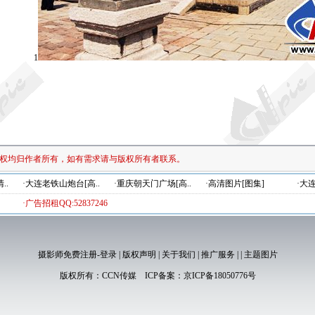
1
权均归作者所有，如有需求请与版权所有者联系。
..
·大连老铁山炮台[高..
·重庆朝天门广场[高..
·高清图片[图集]
·大
·广告招租QQ:52837246
摄影师免费注册-登录
|
版权声明
|
关于我们
|
推广服务
|
|
主题图片
版权所有：
CCN传媒
ICP备案：
京ICP备18050776号