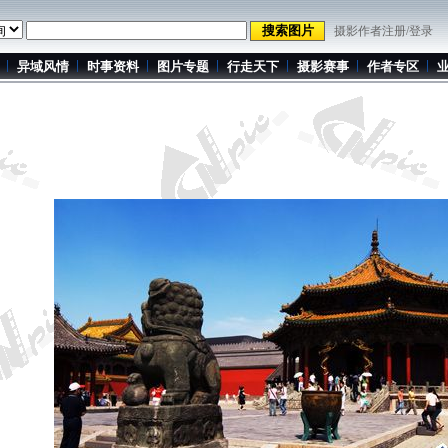
摄影作者注册/登录
异域风情
时事资料
图片专题
行走天下
摄影赛事
作者专区