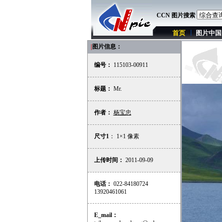
CCN 图片搜索
首页
图片中国
|
图片信息：
编号：
115103-00911
标题：
Mr.
作者：
杨宝忠
尺寸1
： 1×1 像素
上传时间：
2011-09-09
电话：
022-84180724
13920461061
E_mail：