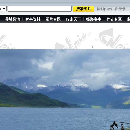
摄影作者注册/登录
异域风情
时事资料
图片专题
行走天下
摄影赛事
作者专区
1