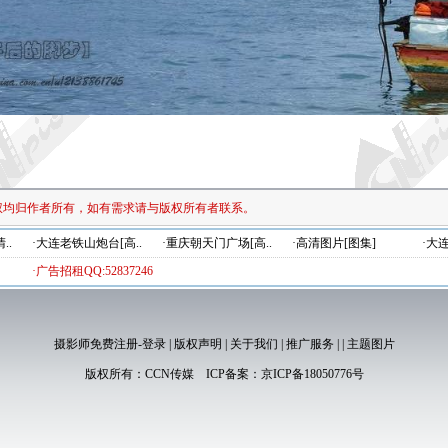
权均归作者所有，如有需求请与版权所有者联系。
..
·大连老铁山炮台[高..
·重庆朝天门广场[高..
·高清图片[图集]
·大
·广告招租QQ:52837246
摄影师免费注册-登录
|
版权声明
|
关于我们
|
推广服务
|
|
主题图片
版权所有：
CCN传媒
ICP备案：
京ICP备18050776号