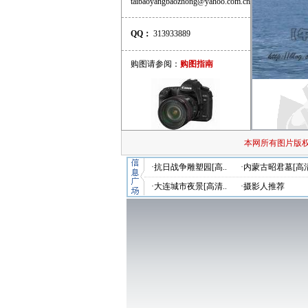
taibaoyangbaozhong@yahoo.com.cn
QQ：
313933889
购图请参阅：
购图指南
本网所有图片版
·抗日战争雕塑园[高..
·内蒙古昭君墓[高清
·大连城市夜景[高清..
·摄影人推荐