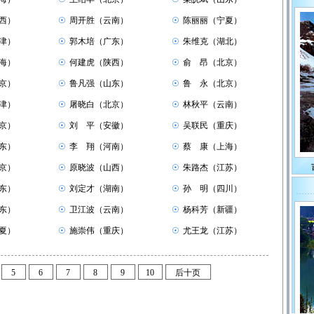
西）
☉
周开胜（云南）
☉
陈丽丽（宁夏）
津）
☉
郭木培（广东）
☉
朱维克（湖北）
海）
☉
何建虎（陕西）
☉
俞 昂（北京）
京）
☉
鲁凡强（山东）
☉
鲁 永（北京）
津）
☉
屠晓白（北京）
☉
林秋平（云南）
京）
☉
刘 平（安徽）
☉
吴联民（重庆）
东）
☉
李 翔（河南）
☉
蔡 康（上海）
京）
☉
原晓波（山西）
☉
朱路杰（江苏）
东）
☉
刘定才（湖南）
☉
孙 明（四川）
东）
☉
卫江波（云南）
☉
杨科芳（新疆）
夏）
☉
施崇伟（重庆）
☉
尤王龙（江苏）
5
6
7
8
9
10
后十页