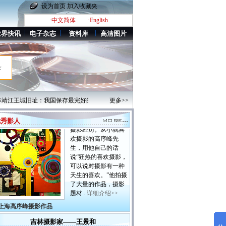
河北省摄影家协会。
设为首页
加入收藏夹
连勇先生的摄影题材
·中文简体
·English
广泛，对特写镜头的
细节“刻画”总是精致
业界快讯
电子杂志
资料库
高清图片
细腻，而对一些有意..
详细介绍>>
河北连勇摄影作品
录
上海摄影家——高序峰
高序峰，自由摄
靖江王城旧址：我国保存最完好的明朝藩王府第
更多>>
·中国第一所国立综合性大学——北京
影师，摄影科班出
身。至今有十余年的
优秀影人
摄影经历。从小就喜
欢摄影的高序峰先
生，用他自己的话
说“狂热的喜欢摄影，
可以说对摄影有一种
天生的喜欢。”他拍摄
了大量的作品，摄影
题材..
详细介绍>>
上海高序峰摄影作品
吉林摄影家——王景和