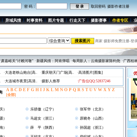
密 码：
取回密码
摄影作者注册
异域风情
时事资料
图片专题
行走天下
摄影赛事
作者专区
商家·摄影师免费注册-登
嘉峪关“讨赖河墩”
·新疆风情：阿肯弹唱
·每周影人：云南摄影家陈钧尧
·广西桂林
.
·大连老铁山炮台[高..
·重庆朝天门广场[高..
·高清图片[图集]
.
·大连城市夜景[高清..
·摄影人推荐
·广告位QQ:52837246
A
B
C
D
E
F
G
H
I
J
K
L
M
N
O
P
Q
R
S
T
U
V
W
X
Y
Z
询
[全部]
庆）
☉
乐骄傲（辽宁）
☉
张军华（北京）
疆）
☉
马超女（浙江）
☉
原晓冬（山西）
南）
☉
薛 平（陕西）
☉
孙国超（浙江）
海）
☉
王绍丰（北京）
☉
柴皖斌（山东）