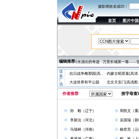
摄影师姓名或ID：
首页
图片中国
编辑推荐:
传统的耕作：镰刀割麦
·巴音布鲁克——天山雪水浇出的奇迹
·万里长城第一墩——甘肃
·抗日战争雕塑园[高..
·内蒙古昭君墓[高清.
·大连世界和平公园
·北京天安门[高清图.
作者推荐
按字母查
☉
孙 毅（辽宁）
☉
周凯文（重
☉
李新法（河北）
☉
吴国瑞（新
☉
马瑞林（河南）
☉
杨世奀（云
☉
黄基坤（广西）
☉
阎 栋（上