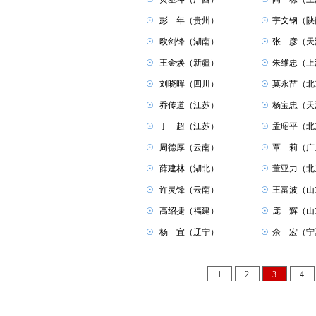
☉
彭 年（贵州）
☉
宇文钢（陕
☉
欧剑锋（湖南）
☉
张 彦（天
☉
王金焕（新疆）
☉
朱维忠（上
☉
刘晓晖（四川）
☉
莫永苗（北
☉
乔传道（江苏）
☉
杨宝忠（天
☉
丁 超（江苏）
☉
孟昭平（北
☉
周德厚（云南）
☉
覃 莉（广
☉
薛建林（湖北）
☉
董亚力（北
☉
许灵锋（云南）
☉
王富波（山
☉
高绍捷（福建）
☉
庞 辉（山
☉
杨 宜（辽宁）
☉
余 宏（宁
1
2
3
4