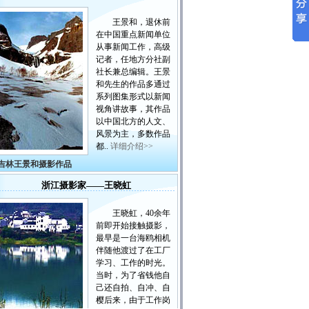
王景和，退休前
在中国重点新闻单位
从事新闻工作，高级
记者，任地方分社副
社长兼总编辑。王景
和先生的作品多通过
系列图集形式以新闻
视角讲故事，其作品
以中国北方的人文、
风景为主，多数作品
都..
详细介绍>>
吉林王景和摄影作品
浙江摄影家——王晓虹
王晓虹，40余年
前即开始接触摄影，
最早是一台海鸥相机
伴随他渡过了在工厂
学习、工作的时光。
当时，为了省钱他自
己还自拍、自冲、自
樱后来，由于工作岗
位的变动，暂时放下