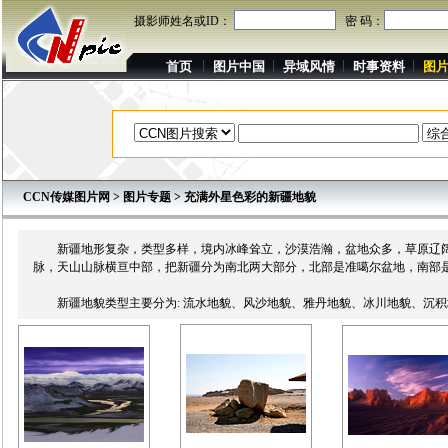
摄影师姓名或ID：
密 码：
首页
图片中国
异域风情
时事资料
图
CCN传媒图片网
>
图片专题
> 充满外星色彩的新疆地貌
新疆地形复杂，类型多样，境内冰峰耸立，沙漠浩瀚，盆地众多，草原辽阔，
脉，天山山脉横亘中部，把新疆分为南北两大部分，北部是准噶尔盆地，南部
新疆地貌类型主要分为: 流水地貌、风沙地貌、雅丹地貌、冰川地貌、沉积