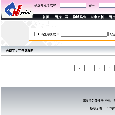
摄影师姓名或ID：
密 码：
首页
图片中国
异域风情
时事资料
图
关键字：丁善德图片
-9
-8
-7
-6
摄影师免费注册-登录
|
版权所有：
CCN