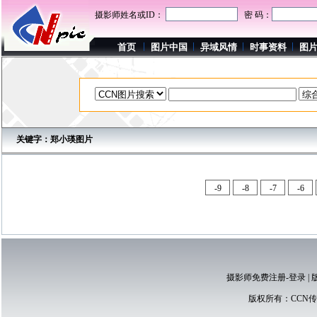
摄影师姓名或ID：
密 码：
首页
图片中国
异域风情
时事资料
图
关键字：郑小瑛图片
-9
-8
-7
-6
摄影师免费注册-登录
|
版权所有：
CCN