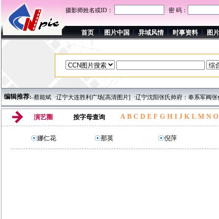
摄影师姓名或ID：
密 码：
首页
图片中国
异域风情
时事资料
图
编辑推荐:
摄影家——蔡能斌
·辽宁大连胜利广场[高清图片]
·辽宁沈阳张氏帅府：奉系军阀张作
A
B
C
D
E
F
G
H
I
J
K
L
M
N
O
演艺圈
按字母查询
☉
娜仁花
☉
那英
☉
倪萍