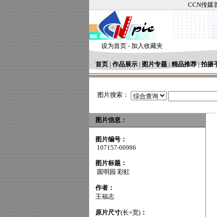
CCN传媒
设为首页
-
加入收藏夹
首页
|
作品展示
|
图片专题
|
精品推荐
|
拍摄
图片搜索：
图片信息：
图片编号：
107157-00986
图片标题：
圆明园 彩虹
作者：
王福志
原片尺寸
(长×宽)
：