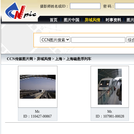
摄影师姓名或ID：
密 码：
首页
图片中国
异域风情
时事资料
图
CCN传媒图片网
>
异域风情
>
上海
> 上海磁悬浮列车
Mr.
Mr.
ID：110427-00867
ID：107981-00028