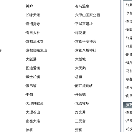
·张
·神户
·有马温泉
·李
·长喙天蛾
·六甲山国家公园
·李
·唐招提寺
·平城宫遗址
·刘
·春日大社
·梅花鹿
·张
·京都清水寺
·京都平安神宫
·张
寺
·京都嵯峨岚山
·京都八坂神社
·胡
·大阪港
·大阪城
·钱
·图迪爱镇
·大天鹅
·马
·戴士柏镇
·桥镇
·杨
·浪巴铺
·丽江虎跳峡
·俞
·中甸
·丹顶鹤
·向
·大理蝴蝶泉
·花语牧场
演
·大理苍山
·灯光秀
·李
·吕
·南岳大庙
·三元宫
·柏
·徐桥
·贺桥