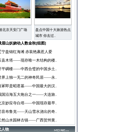
游北京天安门广场
盘点中国十大旅游热点
城市 你去过..
峨眉山妖娆动人数金秋[组图]
辽宁盘锦红海滩 赤装艳裹惹人爱
应县木塔——现存唯一木结构的楼..
开平碉楼——中西合璧的中国乡土..
世界上独一无二的神奇民居——永..
青冢即是昭君墓——中国最大的汉..
我国沿海五大炮台之一——大连旅..
北京妙应寺白塔——中国现存最早..
巴音布鲁克——天山雪水浇出的奇..
天然山水园林古镇——广西贺州黄..
代人物