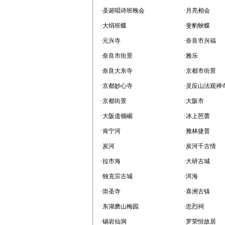
·圣诞唱诗班晚会
·月亮相会
·大绢班蝶
·斐豹蛱蝶
·元兴寺
·奈良市兴福
·奈良市街景
·雅乐
·奈良大东寺
·京都市街景
·京都妙心寺
·灵应山法观禅
·京都街景
·大阪市
·大阪道顿崛
·冰上芭蕾
·肯宁河
·雅林捷普
·炭河
·炭河千古情
·拉市海
·大研古城
·独克宗古城
·洱海
·崇圣寺
·喜洲古镇
·东湖磨山梅园
·忠烈祠
·锡岩仙洞
·罗荣恒故居