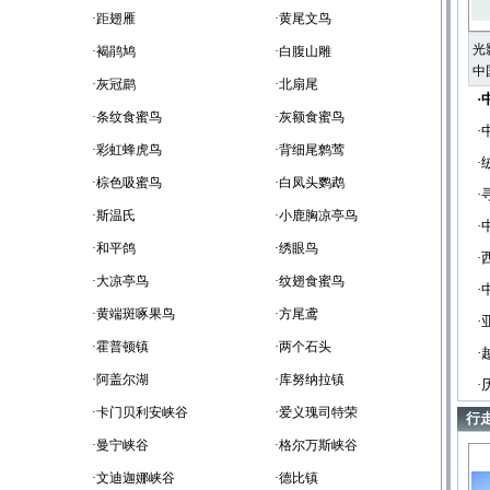
·距翅雁
·黄尾文鸟
光
·褐鹃鸠
·白腹山雕
中
·灰冠鹛
·北扇尾
·
·条纹食蜜鸟
·灰额食蜜鸟
·
·彩虹蜂虎鸟
·背细尾鹩莺
·
·棕色吸蜜鸟
·白凤头鹦鹉
·
·斯温氏
·小鹿胸凉亭鸟
·
·和平鸽
·绣眼鸟
·
·大凉亭鸟
·纹翅食蜜鸟
·
·黄端斑啄果鸟
·方尾鸢
·
·霍普顿镇
·两个石头
·
·阿盖尔湖
·库努纳拉镇
·
·卡门贝利安峡谷
·爱义瑰司特荣
行
·曼宁峡谷
·格尔万斯峡谷
·文迪迦娜峡谷
·德比镇