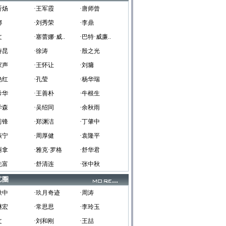
炘炀
·王军霞
·唐师曾
娜
·刘秀荣
·李鼎
文
·塞蕾娜·威..
·巴特·威廉..
诗昆
·徐涛
·殷之光
家声
·王怀让
·刘墉
艳红
·孔莹
·杨华瑞
希华
·王善朴
·牛根生
学森
·吴绍同
·余秋雨
前锋
·郑渊洁
·丁肇中
振宁
·周厚健
·袁隆平
丽拿
·雅克·罗格
·舒华君
先富
·舒清连
·张中秋
艺圈
轶中
·玖月奇迹
·周涛
继宏
·常思思
·李玲玉
文
·刘和刚
·王喆