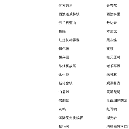
·甘索姆角
·开布尔
·西澳道威林镇
·西澳科里
·弗兰科蓝山
·丹达奈
·狐蝠
·本迪戈
·红翅长标弄蝶
·黑灰蝶
·博尔德
·亥顿
·悦兴围
·松元厦村
·陈烟桥故居
·老爷车展
·永生花
·米可林
·新偌舍镇
·观澜鳌湖
·白肩雕
·黄嘴琵鹭
·岩刺莺
·蓝白细尾鹩莺
·灰鸭
·红耳鸭
·国际竞走挑战赛
·湖光岩
·猛犸洞
·玛格丽特河红