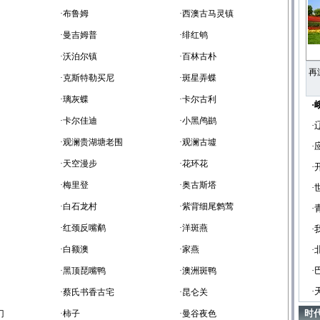
·布鲁姆
·西澳古马灵镇
·曼吉姆普
·绯红鸲
·沃泊尔镇
·百林古朴
再
·克斯特勒买尼
·斑星弄蝶
·璃灰蝶
·卡尔古利
·
·卡尔佳迪
·小黑鸬鹚
·
·观澜贵湖塘老围
·观澜古墟
·
·天空漫步
·花环花
·
·梅里登
·奥古斯塔
·
·白石龙村
·紫背细尾鹩莺
·
·红颈反嘴鹬
·洋斑燕
·
·白额澳
·家燕
·
·
·黑顶琵嘴鸭
·澳洲斑鸭
·
·蔡氏书香古宅
·昆仑关
时
门
·柿子
·曼谷夜色