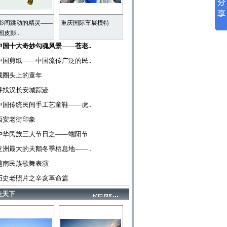
影间跳动的精灵——
重庆国际车展模特
国皮影..
中国十大奇妙勾魂风景——苍老..
中国剪纸——中国流传广泛的民..
绒圈头上的童年
寻找汉长安城踪迹
中国传统民间手工艺童鞋——虎..
西安老街印象
中华民族三大节日之——端阳节
亚洲最大的天鹅冬季栖息地——..
越南民族歌舞表演
历史老照片之辛亥革命篇
走天下