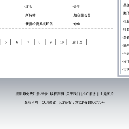
·吴
·红头
·金牛
·顺
·斯特林
·颇容固若普
·张
·新疆哈密风光民俗
·鲸鱼
·叶
·舒
5
6
7
8
9
10
后十页
·杨
·岳
·许
·古
摄影师免费注册-登录
|
版权声明
|
关于我们
|
推广服务
|
|
主题图片
版权所有：
CCN传媒
ICP备案：
京ICP备18050776号