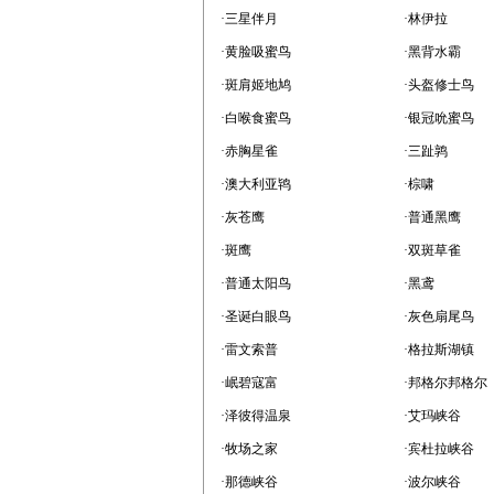
·三星伴月
·林伊拉
·黄脸吸蜜鸟
·黑背水霸
·斑肩姬地鸠
·头盔修士鸟
·白喉食蜜鸟
·银冠吮蜜鸟
·赤胸星雀
·三趾鹑
·澳大利亚鸨
·棕啸
·灰苍鹰
·普通黑鹰
·斑鹰
·双斑草雀
·普通太阳鸟
·黑鸢
·圣诞白眼鸟
·灰色扇尾鸟
·雷文索普
·格拉斯湖镇
·岷碧寇富
·邦格尔邦格尔
·泽彼得温泉
·艾玛峡谷
·牧场之家
·宾杜拉峡谷
·那德峡谷
·波尔峡谷