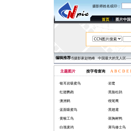
摄影师姓名或ID：
首页
图片中国
编辑推荐:
永茂
·湖北鄂州梁子湖风光
·优秀影人：陕西摄影家赵艳峰
·中国最大的无人区——可
主题图片
按字母查询
A
B
C
D
E
·银耳岩吸蜜鸟
·岩鹭
·红翅鹦鹉
·黑脸杜鹃
·澳洲鹤
·楔尾鹰
·蓝面吸蜜鸟
·黑翅鸢
·黄喉工鸟
·斑胸树鸭
·白颈麦鸡
·犀鸟修士鸟