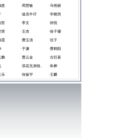
佩慈
·周慧敏
·马艳丽
子
·迪克牛仔
·辛晓琪
信哲
·李文
·孙悦
世荣
·王杰
·徐子珊
锦霞
·费玉清
·弦子
坤
·于谦
·曹鹤阳
云鹏
·曹云金
·古巨基
飞
·浪花兄弟组..
·朱桦
天乐
·张振宇
·王麟