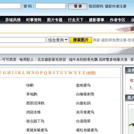
密 码：
取回密码
摄影作者注册
异域风情
时事资料
图片专题
行走天下
摄影赛事
作者专区
商家·摄影师免费注册-登
可西里
·每周影人：北京摄影家肖胜贺
·端午未到粽香先飘 花样繁多销量大涨
·富豪
业
F
G
H
I
J
K
L
M
N
O
P
Q
R
S
T
U
V
W
X
Y
Z
[全部]
电
·绿鹬
·盔吮蜜鸟
E_
·草地鹨
·白喉噪刺莺
图
·西部沼泽鹞
·白腹杜鹃
·鸡冠水雉
·灰耳食蜜鸟
·斑点园丁鸟
·白眉翡翠
·黄翅灰吸蜜鸟
·紫红色吸蜜鸟