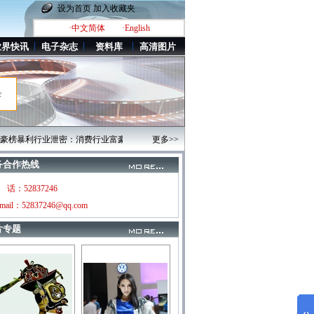
设为首页
加入收藏夹
·中文简体
·English
业界快讯
电子杂志
资料库
高清图片
录
榜暴利行业泄密：消费行业富豪很有钱
·爱琴海：纯净的人间天堂
更多>>
·每周影人：北京摄
务合作热线
 话：52837246
mail：52837246@qq.com
片专题