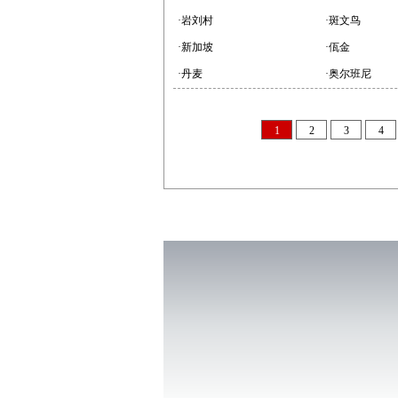
·岩刘村
·斑文鸟
·新加坡
·佤金
·丹麦
·奥尔班尼
1
2
3
4