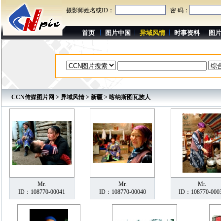
摄影师姓名或ID：
密 码：
首页
图片中国
异域风情
时事资料
图
CCN传媒图片网
>
异域风情
>
新疆
> 喀纳斯图瓦族人
Mr.
Mr.
Mr.
ID：108770-00041
ID：108770-00040
ID：108770-000