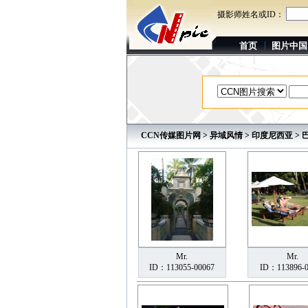
摄影师姓名或ID：
首页
图片中国
CCN传媒图片网
>
异域风情
>
印度尼西亚
> 
Mr.
Mr.
ID：113055-00067
ID：113896-0