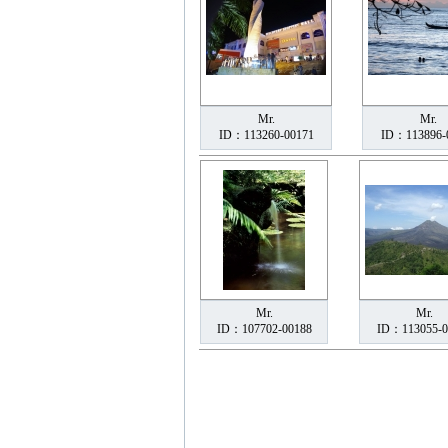
Mr.
Mr.
ID：113260-00171
ID：113896-
Mr.
Mr.
ID：107702-00188
ID：113055-0