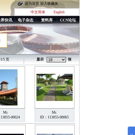
设为首页
加入收藏夹
·中文简体
·English
业界快讯
电子杂志
资料库
CCN论坛
录
/5 页
显示
张
Mr.
Mr.
13055-00024
ID：113055-00065