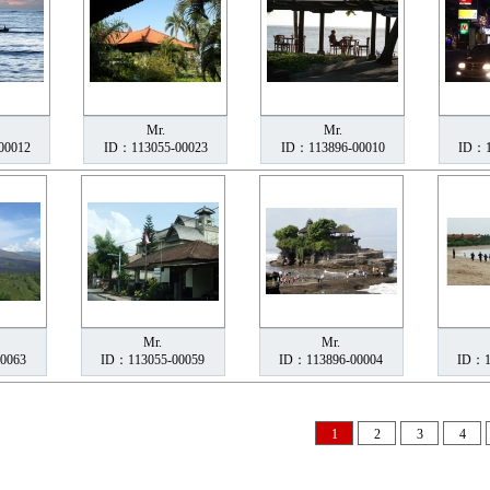
Mr.
Mr.
00012
ID：113055-00023
ID：113896-00010
ID：1
Mr.
Mr.
0063
ID：113055-00059
ID：113896-00004
ID：1
1
2
3
4