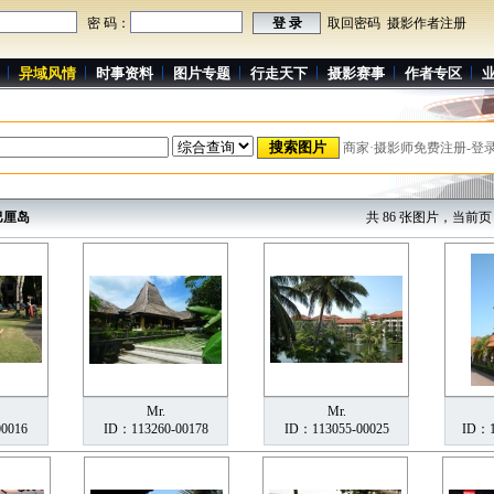
密 码：
取回密码
摄影作者注册
异域风情
时事资料
图片专题
行走天下
摄影赛事
作者专区
商家·摄影师免费注册-登
巴厘岛
共 86 张图片，当前页 1
Mr.
Mr.
0016
ID：113260-00178
ID：113055-00025
ID：1