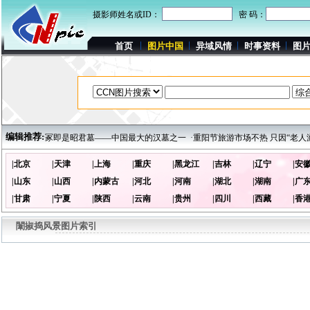
摄影师姓名或ID：
密 码：
首页
图片中国
异域风情
时事资料
图
编辑推荐:
图片]
·青冢即是昭君墓——中国最大的汉墓之一
·重阳节旅游市场不热 只因“老人游
|北京
|天津
|上海
|重庆
|黑龙江
|吉林
|辽宁
|安
|山东
|山西
|内蒙古
|河北
|河南
|湖北
|湖南
|广
|甘肃
|宁夏
|陕西
|云南
|贵州
|四川
|西藏
|香
闈掓捣风景图片索引