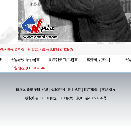
权均归作者所有，如有需求请与版权所有者联系。
..
·大连老铁山炮台[高..
·重庆朝天门广场[高..
·高清图片[图集]
·大
·广告招租QQ:52837246
摄影师免费注册-登录
|
版权声明
|
关于我们
|
推广服务
|
|
主题图片
版权所有：
CCN传媒
ICP备案：
京ICP备18050776号