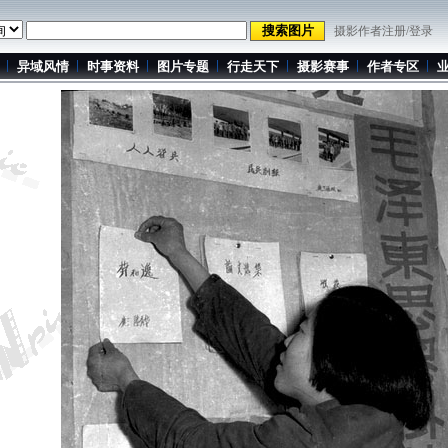
摄影作者注册/登录
异域风情
时事资料
图片专题
行走天下
摄影赛事
作者专区