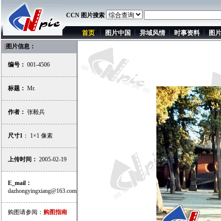
CCN 图片搜索
首页
图片中国
异域风情
时事资料
图
|
图片信息：
编号：
001-4506
标题：
Mr.
作者：
张毅兵
尺寸1
： 1×1 像素
上传时间：
2005-02-19
E_mail：
dazhongyingxiang@163.com
购图请参阅：
购图指南