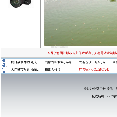
本网所有图片版权均归作者所有，如有需求请与版
·抗日战争雕塑园[高..
·内蒙古昭君墓[高清..
·大连老铁山炮台[高..
·重
·大连城市夜景[高清..
·摄影人推荐
·广告招租QQ:52837246
摄影师免费注册-登录
|
版权所有：
CCN